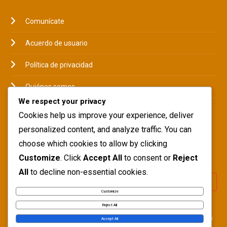
Comunícate
Acuerdo de usuario
Política de privacidad
Quiénes somos
We respect your privacy
Política de cookies
Cookies help us improve your experience, deliver
personalized content, and analyze traffic. You can
choose which cookies to allow by clicking
BUSCAR
Customize
. Click
Accept All
to consent or
Reject
All
to decline non-essential cookies.
Customize
Reject All
Copyright © Blogbuster 2026
Proudly powered by WordPress
|
Accept All