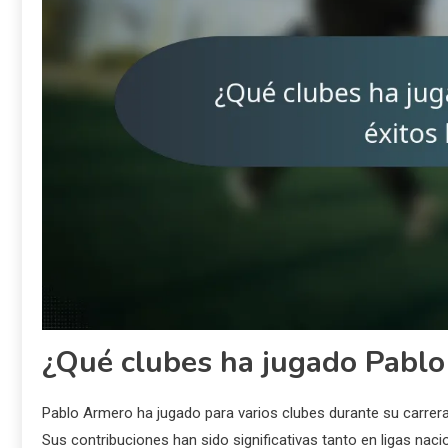
¿Qué clubes ha jugado Pablo
Pablo Armero ha jugado para varios clubes durante su carrera, 
Sus contribuciones han sido significativas tanto en ligas na