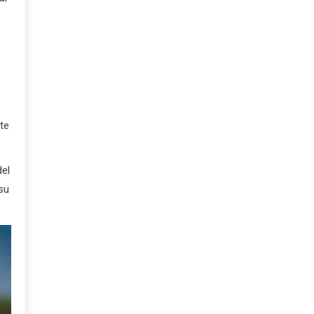
te
del
su